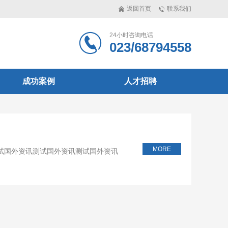
返回首页
联系我们
24小时咨询电话
023/68794558
成功案例
人才招聘
MORE
试国外资讯测试国外资讯测试国外资讯