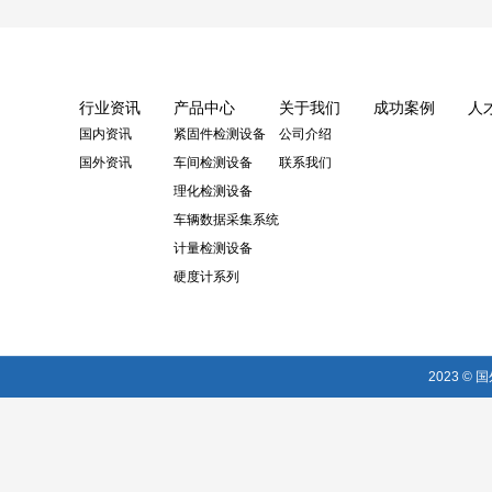
行业资讯
产品中心
关于我们
成功案例
人
国内资讯
紧固件检测设备
公司介绍
国外资讯
车间检测设备
联系我们
理化检测设备
车辆数据采集系统
计量检测设备
硬度计系列
2023 