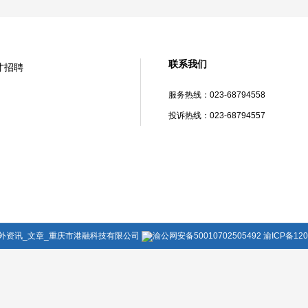
联系我们
才招聘
服务热线：
023-68794558
投诉热线：
023-68794557
© 国外资讯_文章_重庆市港融科技有限公司
渝公网安备50010702505492
渝ICP备120